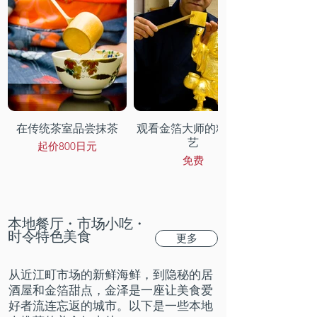
在传统茶室品尝抹茶
观看金箔大师的精湛工
艺
起价800日元
免费
本地餐厅・市场小吃・
时令特色美食
更多
从近江町市场的新鲜海鲜，到隐秘的居
酒屋和金箔甜点，金泽是一座让美食爱
好者流连忘返的城市。以下是一些本地