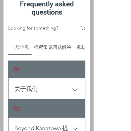
Frequently asked
questions
一般信息
行程常见问题解答
规划您的行程
01
关于我们
Beyond Kanazawa 是您探索金
02
泽及周边地区最佳体验的首选
平台。从行程规划、活动推荐
到文化体验和隐藏景点，我们
Beyond Kanazawa 提