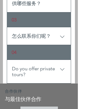
助您打造难忘的旅程。我们的
供哪些服务？
母公司是日本最早的旅行社之
一，虽然我们的名字新颖且充
我们提供全面的度假套餐服
03
满活力，但我们的经验和热情
务，从酒店和餐厅预订，到规
却源远流长。
划一日游和文化体验，应有尽
有。无论您是想找几个小时的
怎么联系你们呢？
活动，还是计划数周的旅程，
我们都能满足每个人的需求。
您可以通过我们网站上的联系
04
表格与我们取得联系，或者直
接发送电子邮件至
bookings@beyondkanazawa.c
Do you offer private
om，也可以通过我们的社交媒
tours?
体渠道给我们发消息。
Absolutely! all of our tours are
​合作伙伴
available as private!
与最佳伙伴合作