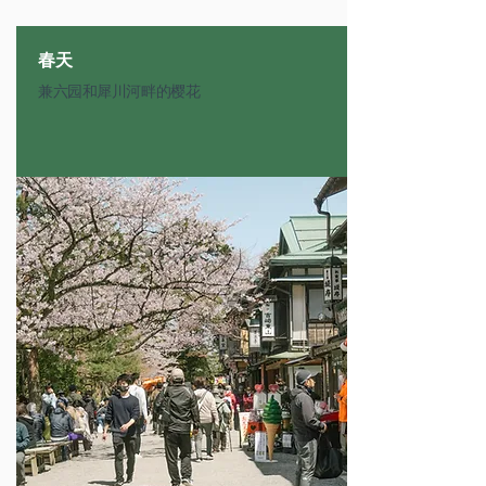
春天
兼六园和犀川河畔的樱花