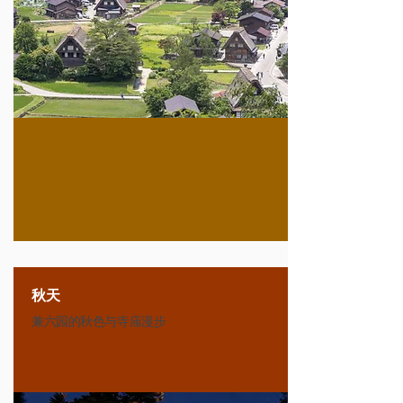
秋天
兼六园的秋色与寺庙漫步