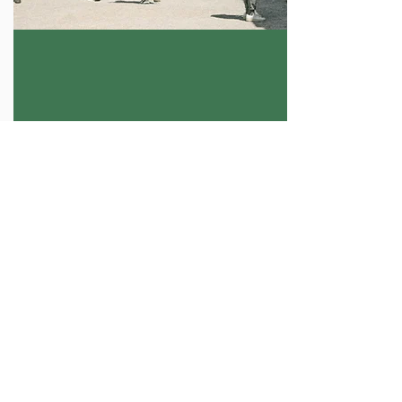
亲手参与的文化体验
通过工作坊和文化体验，深入参与金
泽的活传统。您可以亲手体验贴金
箔、茶道、当地工艺等多种活动——
许多项目无需提前预订，随时可参
与。
更多
赏
金
欣
享
赏
金