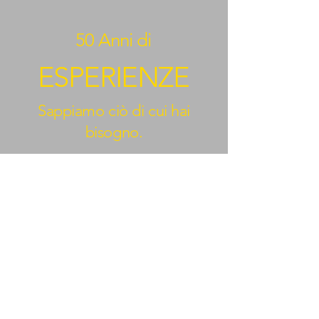
50 Anni di
ESPERIENZE
Sappiamo ciò di cui hai
bisogno.
BEYOND KANAZAWA
NEWS
Email
*
nome