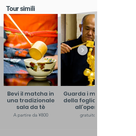
​Tour simili
Bevi il matcha in
Guarda i maestri
una tradizionale
della foglia d'oro
sala da tè
all'opera
A partire da ¥800
gratuito