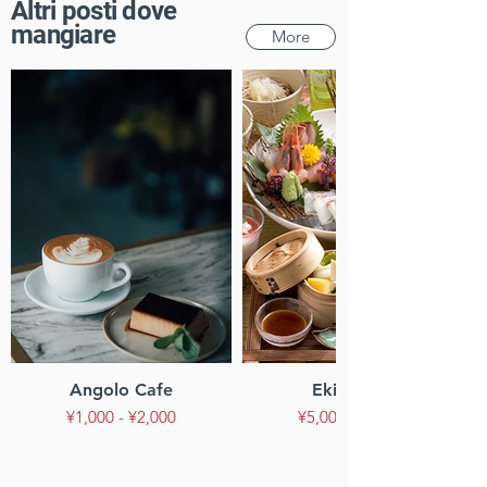
Altri posti dove
mangiare
More
Angolo Cafe
Ekinokura
¥1,000 - ¥2,000
¥5,000 - ¥7,000