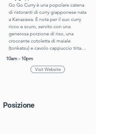
Go Go Curry è una popolare catena 
di ristoranti di curry giapponese nata 
a Kanazawa. È nota per il suo curry 
ricco e scuro, servito con una 
generosa porzione di riso, una 
croccante cotoletta di maiale 
(tonkatsu) e cavolo cappuccio tritato. 
Il piatto è solitamente condito con 
10am - 10pm
salsa Worcestershire e servito con 
Visit Website
una forchetta o un cucchiaio-
forchetta. Go Go Curry è una tappa 
obbligata per gli amanti del curry in 
visita a Kanazawa.
​Posizione