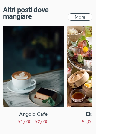
Altri posti dove
mangiare
More
Angolo Cafe
Ekinokura
¥1,000 - ¥2,000
¥5,000 - ¥7,000