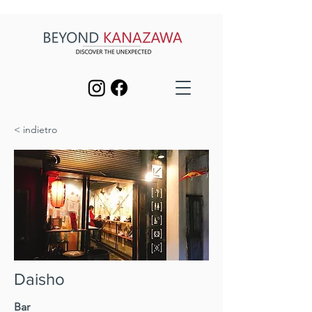
< indietro
Daisho
Bar