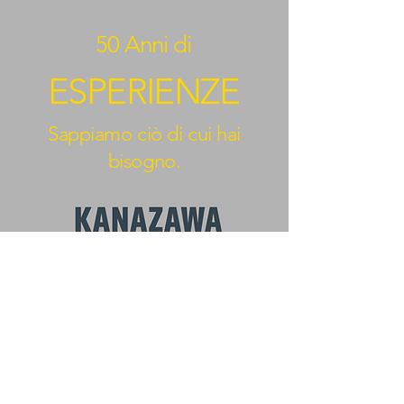
50 Anni di
ESPERIENZE
Sappiamo ciò di cui hai
bisogno.
BEYOND KANAZAWA
NEWS
Email
*
nome