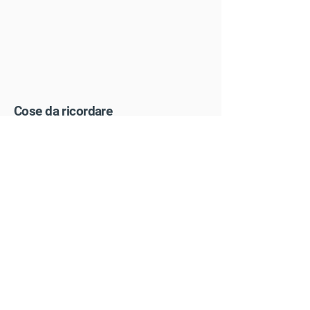
Cose da ricordare
Gli ospiti di età inferiore ai 20 anni
devono essere accompagnati da un
adulto.
Politica di cancellazione
Altri tour
Di più