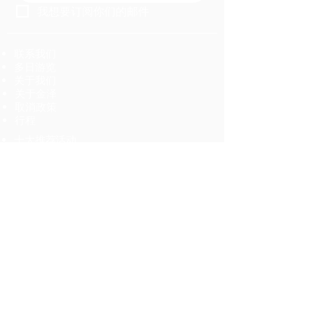
我想要订阅你们的邮件
​​联系我们
多日游览
关于我们
关于金泽
​​取消政策
行程
十大推荐活动
资讯
美食
​​规划您的行程
活动
招聘信息
Get a custom Itinerary