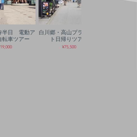
寺半日 電動ア
白川郷・高山プライベー
金沢神社での
自転車ツアー
ト日帰りツアー
体
19,000
¥75,500
¥10,0