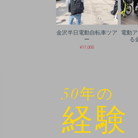
金沢半日電動自転車ツア
電動ア
ー
る
¥17,000
50年の
経験