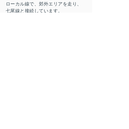
ローカル線で、郊外エリアを走り、
七尾線と接続しています。
乗車券情報およびICカード利用案内
新幹線・特急列車
ピークシーズンは指定席の購入をお
すすめします。
チケット購入場所：
JRの券売機
みどりの窓口
JR東日本・JR西日本の公式サイトや
smartEXアプリ
ICカード（Suica、
ICOCAなど）
ローカル線では利用可能ですが、新
幹線の運賃には使えません。