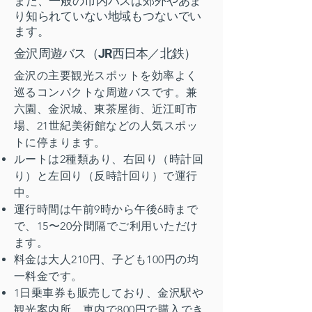
また、一般の市内バスは郊外やあま
り知られていない地域もつないでい
ます。
金沢周遊バス（JR西日本／北鉄）
金沢の主要観光スポットを効率よく
巡るコンパクトな周遊バスです。兼
六園、金沢城、東茶屋街、近江町市
場、21世紀美術館などの人気スポッ
トに停まります。
ルートは2種類あり、右回り（時計回
り）と左回り（反時計回り）で運行
中。
運行時間は午前9時から午後6時まで
で、15〜20分間隔でご利用いただけ
ます。
料金は大人210円、子ども100円の均
一料金です。
1日乗車券も販売しており、金沢駅や
観光案内所、車内で800円で購入でき