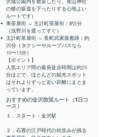
沢城公園内を散策したり、尾山神社
の横の坂道を下ったりする心地よい
ルートです）
東茶屋街 → 主計町茶屋街：約5分
（浅野川を渡ってすぐ）
主計町茶屋街 → 長町武家屋敷跡：約
20分（タクシーやループバスなら
10〜15分）
【ポイント】
人気エリア間の最長徒歩時間は約25
分ほどで、ほとんどの観光スポット
はそれよりずっと近い距離にまとま
っています。
おすすめの金沢散策ルート（1日コ
ース）
１．スタート：金沢駅
２．石畳の江戸時代の街並みが残る