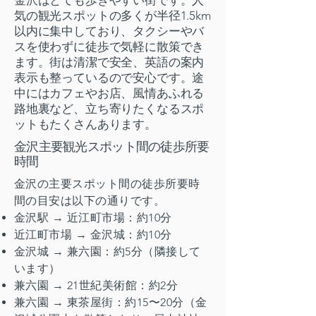
金沢はとても歩きやすい街です。人
気の観光スポットの多くが半径1.5km
以内に集中しており、タクシーやバ
スを使わずに徒歩で気軽に散策でき
ます。街は清潔で安全、英語の案内
表示も整っているので安心です。途
中にはカフェやお店、風情あふれる
路地裏など、立ち寄りたくなるスポ
ットもたくさんあります。
金沢主要観光スポット間の徒歩所要
時間
金沢の主要スポット間の徒歩所要時
間の目安は以下の通りです。
金沢駅 → 近江町市場：約10分
近江町市場 → 金沢城：約10分
金沢城 → 兼六園：約5分（隣接して
います）
兼六園 → 21世紀美術館：約2分
兼六園 → 東茶屋街：約15〜20分（金