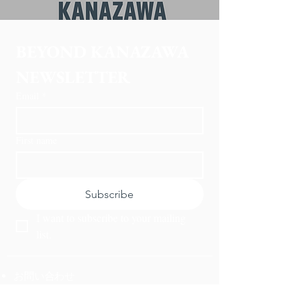
BEYOND KANAZAWA
NEWSLETTER
Email
*
First name
Subscribe
I want to subscribe to your mailing 
list.
お問い合わせ
冬
ビヨンド金沢について