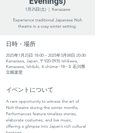
Evenings)
1月25日(土)
  |  
Kanazawa
Experience traditional Japanese Noh
theatre in a cosy winter setting.
日時・場所
2025年1月25日 18:00 – 2025年3月08日 20:00
Kanazawa, Japan, 〒920-0935 Ishikawa,
Kanazawa, Ishibiki, 4-chōme−18−３ 石川県
立能楽堂
イベントについて
A rare opportunity to witness the art of 
Noh theatre during the winter months. 
Performances feature timeless stories, 
elaborate costumes, and live music, 
offering a glimpse into Japan’s rich cultural 
heritage.