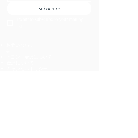
Subscribe
I want to subscribe to your mailing 
list.
お問い合わせ
冬
ビヨンド金沢について
金沢について
キャンセルポリシー
ツアー
人気体験ランキング10
新着情報
お食事
ダイニング
体験
採用情報
オーダーメイドの旅プランを作成