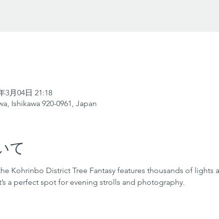
5年3月04日 21:18
a, Ishikawa 920-0961, Japan
いて
the Kohrinbo District Tree Fantasy features thousands of lights a
It’s a perfect spot for evening strolls and photography.