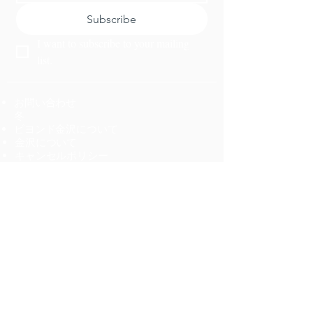
Subscribe
I want to subscribe to your mailing 
list.
お問い合わせ
冬
ビヨンド金沢について
金沢について
キャンセルポリシー
ツアー
人気体験ランキング10
新着情報
お食事
ダイニング
体験
採用情報
オーダーメイドの旅プランを作成