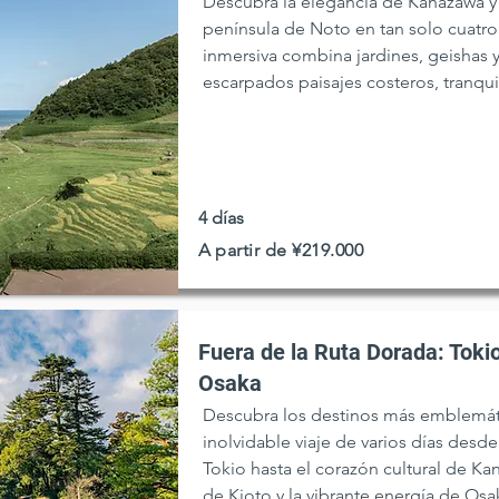
Descubra la elegancia de Kanazawa y l
península de Noto en tan solo cuatro
inmersiva combina jardines, geishas y
escarpados paisajes costeros, tranqu
una cálida hospitalidad. Una escapada
de Japón.
4 días
A partir de ¥219.000
Fuera de la Ruta Dorada: Toki
Osaka
Descubra los destinos más emblemát
inolvidable viaje de varios días desde 
Tokio hasta el corazón cultural de Ka
de Kioto y la vibrante energía de Osa