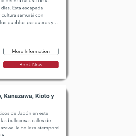
a belleza natural de la
 días. Esta escapada
 cultura samurái con
ilos pueblos pesqueros y
 perfecta al norte oculto
More Information
Book Now
o, Kanazawa, Kioto y
icos de Japón en este
las bulliciosas calles de
nazawa, la belleza atemporal
ka.