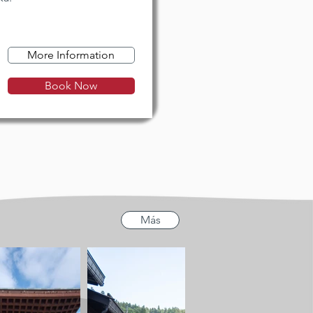
More Information
Book Now
Más