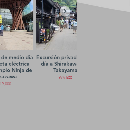
 de medio día
Excursión privada de un
Experien
eta eléctrica
día a Shirakawago y
adoración s
mplo Ninja de
Takayama
el Santua
nazawa
Kanaz
¥75,500
19,000
¥10,0