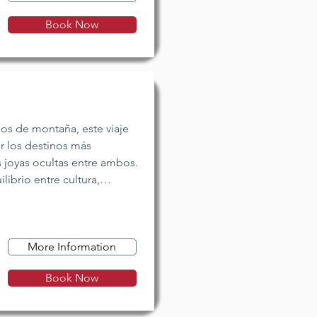
Book Now
s de montaña, este viaje
r los destinos más
joyas ocultas entre ambos.
librio entre cultura,
al, a un ritmo cómodo y a
More Information
Book Now