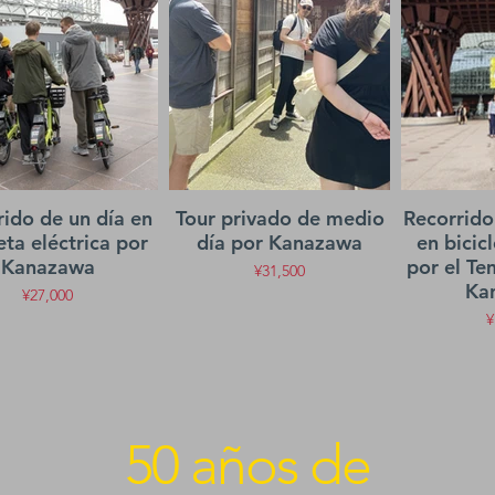
rido de un día en
Tour privado de medio
Recorrido
eta eléctrica por
día por Kanazawa
en bicicl
Kanazawa
por el Te
¥31,500
Ka
¥27,000
¥
50 años de