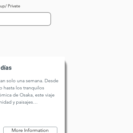
oup/ Private
 días
tan solo una semana. Desde
o hasta los tranquilos
ómica de Osaka, este viaje
idad y paisajes
as inolvidables.
More Information