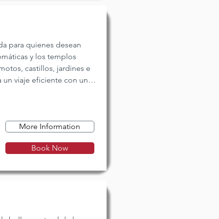
da para quienes desean
emáticas y los templos
otos, castillos, jardines e
a un viaje eficiente con una
na visión completa de la
e Japón.
More Information
Book Now