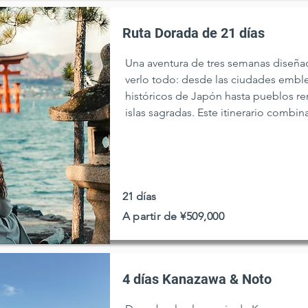
Ruta Dorada de 21 días
Una aventura de tres semanas diseña
verlo todo: desde las ciudades embl
históricos de Japón hasta pueblos rem
islas sagradas. Este itinerario combin
rica inmersión cultural, ofreciendo u
diversidad, la historia y el encanto d
21 días
A partir de ¥509,000
4 días Kanazawa & Noto