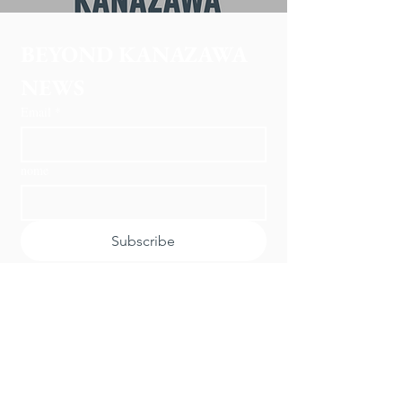
BEYOND KANAZAWA
NEWS
Email
*
nome
Subscribe
Voglio iscrivermi alla vostra mailing 
list.
​contattaci
Tour di più giorni
A proposito di Beyond Kanazawa
Informazioni su Kanazawa