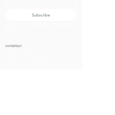
Subscribe
Voglio iscrivermi alla vostra mailing 
list.
​contattaci
Tour di più giorni
A proposito di Beyond Kanazawa
Informazioni su Kanazawa
​Politica sulle cancellazioni
​Tours
Top 10 Attivitá
​novitá
​cenare
Pianifica un viaggio
Attivitá
lavori
Ottieni un itinerario personalizzato