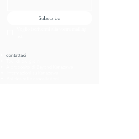
Subscribe
Voglio iscrivermi alla vostra mailing 
list.
​contattaci
Tour di più giorni
A proposito di Beyond Kanazawa
Informazioni su Kanazawa
​Politica sulle cancellazioni
​Tours
Top 10 Attivitá
​novitá
​cenare
Pianifica un viaggio
Attivitá
lavori
Ottieni un itinerario personalizzato