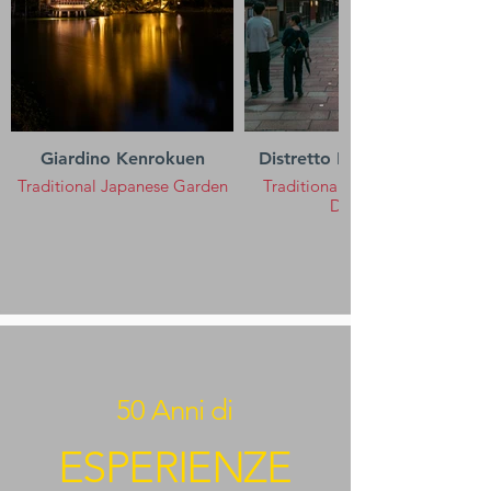
Giardino Kenrokuen
Distretto Higashi Chaya
Traditional Japanese Garden
Traditional Entertainment
District
50 Anni di
ESPERIENZE