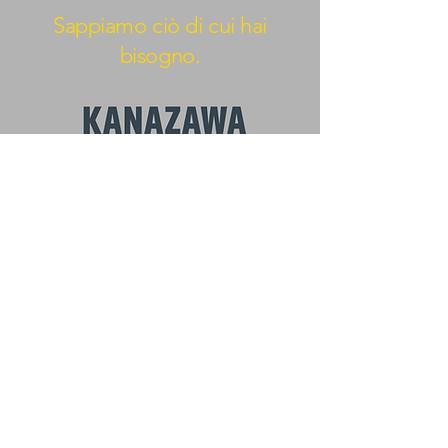
Sappiamo ciò di cui hai
bisogno.
BEYOND KANAZAWA
NEWS
Email
*
nome
Subscribe
Voglio iscrivermi alla vostra mailing 
list.