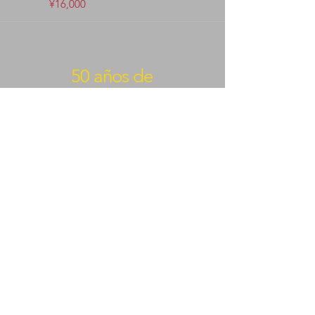
¥16,000
50 años de
EXPERIENCIA
Contamos con el know-how
que usted necesita.
BEYOND KANAZAWA
NEWSLETTER
Email
*