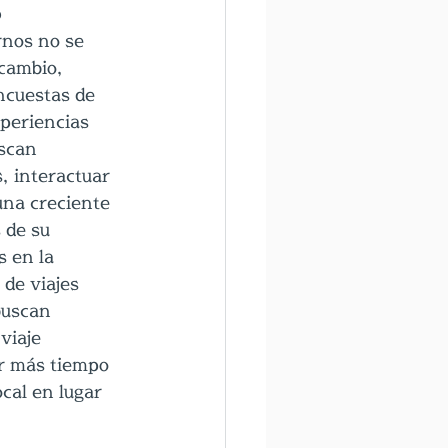
o
rnos no se 
 cambio, 
ncuestas de 
xperiencias 
scan 
s, interactuar 
una creciente 
 de su 
s en la 
de viajes 
buscan 
viaje 
r más tiempo 
cal en lugar 