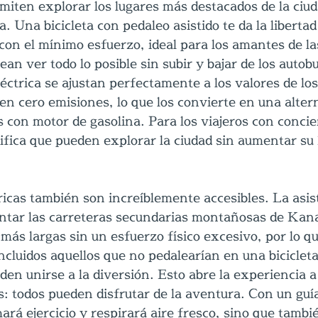
rmiten explorar los lugares más destacados de la ciu
a. Una bicicleta con pedaleo asistido te da la libertad
con el mínimo esfuerzo, ideal para los amantes de la
sean ver todo lo posible sin subir y bajar de los autob
léctrica se ajustan perfectamente a los valores de los
en cero emisiones, lo que los convierte en una alter
rs con motor de gasolina. Para los viajeros con concie
nifica que pueden explorar la ciudad sin aumentar su 
tricas también son increíblemente accesibles. La asis
ntar las carreteras secundarias montañosas de Kan
más largas sin un esfuerzo físico excesivo, por lo que
incluidos aquellos que no pedalearían en una biciclet
en unirse a la diversión. Esto abre la experiencia a 
es: todos pueden disfrutar de la aventura. Con un guía
hará ejercicio y respirará aire fresco, sino que tambi