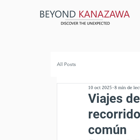
All Posts
10 oct 2025
8 min de lec
Viajes d
recorrido
común