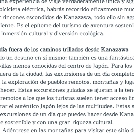
¡una experiencia de viaje verdaderamente única y sign
 bicicleta eléctrica, habrás recorrido eficazmente muc
y rincones escondidos de Kanazawa, todo ello sin ago
iente. Es el epítome del turismo de aventura sosteni
 inmersión cultural y diversión ecológica.
día fuera de los caminos trillados desde Kanazawa
o un destino en sí mismo; también es una fantástica
illas menos conocidas del centro de Japón. Para los 
uera de la ciudad, las excursiones de un día complet
 la exploración de pueblos remotos, montañas y luga
hecer. Estas excursiones guiadas se ajustan a la ten
 remotos a los que los turistas suelen tener acceso li
r el auténtico Japón lejos de las multitudes. Estas 
 excursiones de un día que puedes hacer desde Kana
je sostenible y con una gran riqueza cultural:
–
 Adéntrese en las montañas para visitar este sitio d