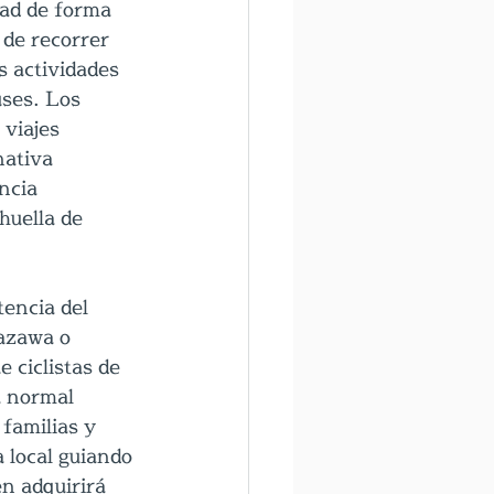
dad de forma 
 de recorrer 
s actividades 
uses. Los 
 viajes 
nativa 
ncia 
huella de 
tencia del 
azawa o 
 ciclistas de 
a normal 
familias y 
 local guiando 
én adquirirá 