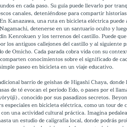
ndos en cada paso. Su guía puede llevarlo por tranq
escos canales, deteniéndose para compartir historias 
 En Kanazawa, una ruta en bicicleta eléctrica puede 
 Nagamachi, detenerse en un santuario oculto y lueg
dín Kenrokuen y los terrenos del castillo. Puede que
 los antiguos callejones del castillo y al siguiente 
o de Omicho. Cada parada cobra vida con su contexto
comparten conocimientos sobre el significado de cad
mple paseo en bicicleta en un viaje educativo.
radicional barrio de geishas de Higashi Chaya, donde l
asas de té evocan el periodo Edo, o pases por el lla
ryūji), conocido por sus pasadizos secretos. Bey
s especiales en bicicleta eléctrica, como un tour de c
 con una actividad cultural práctica. Imagina pedalea
asta un estudio de caligrafía local, donde podrás prob