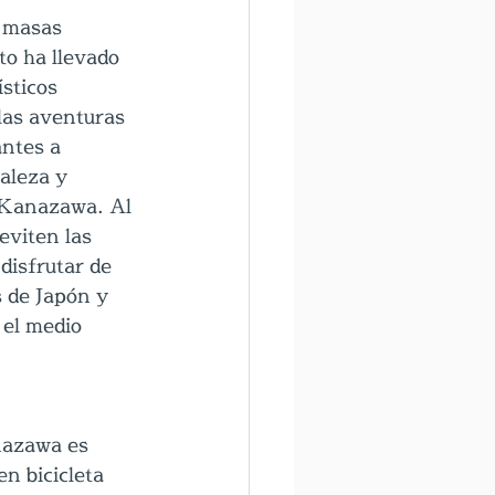
 masas 
o ha llevado 
sticos 
las aventuras 
ntes a 
aleza y 
 Kanazawa. Al 
eviten las 
disfrutar de 
s de Japón y 
 el medio 
nazawa es 
n bicicleta 