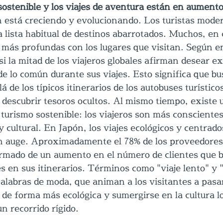
sostenible y los viajes de aventura están en aument
n está creciendo y evolucionando. Los turistas mode
la lista habitual de destinos abarrotados. Muchos, en
más profundas con los lugares que visitan. Según e
asi la mitad de los viajeros globales afirman desear e
de lo común durante sus viajes. Esto significa que bu
 de los típicos itinerarios de los autobuses turístico
y descubrir tesoros ocultos. Al mismo tiempo, existe 
 turismo sostenible: los viajeros son más conscientes
 cultural. En Japón, los viajes ecológicos y centrado
 auge. Aproximadamente el 78% de los proveedores 
rmado de un aumento en el número de clientes que 
s en sus itinerarios. Términos como "viaje lento" y "
palabras de moda, que animan a los visitantes a pasa
 de forma más ecológica y sumergirse en la cultura lo
n recorrido rígido.