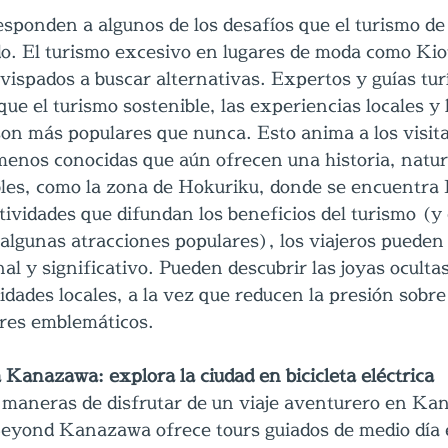
esponden a algunos de los desafíos que el turismo de
do. El turismo excesivo en lugares de moda como Kiot
avispados a buscar alternativas. Expertos y guías turí
ue el turismo sostenible, las experiencias locales y 
son más populares que nunca. Esto anima a los visita
menos conocidas que aún ofrecen una historia, natur
íbles, como la zona de Hokuriku, donde se encuentra
ctividades que difundan los beneficios del turismo (y 
lgunas atracciones populares), los viajeros pueden 
al y significativo. Pueden descubrir las joyas oculta
dades locales, a la vez que reducen la presión sobre
ares emblemáticos.
 Kanazawa: explora la ciudad en bicicleta eléctrica
 maneras de disfrutar de un viaje aventurero en Ka
Beyond Kanazawa ofrece tours guiados de medio día e