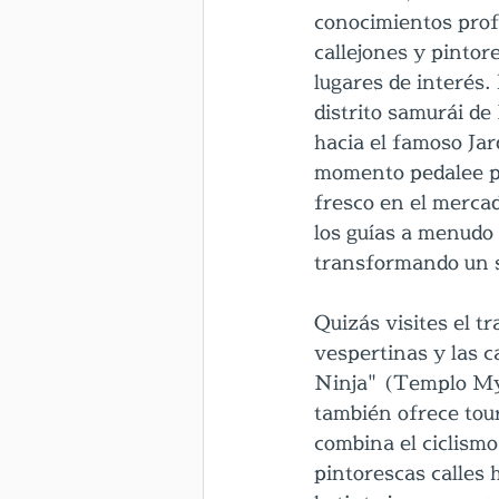
conocimientos profu
callejones y pintor
lugares de interés.
distrito samurái de
hacia el famoso Jar
momento pedalee por
fresco en el mercad
los guías a menudo 
transformando un si
Quizás visites el t
vespertinas y las c
Ninja" (Templo Myō
también ofrece tour
combina el ciclismo
pintorescas calles h