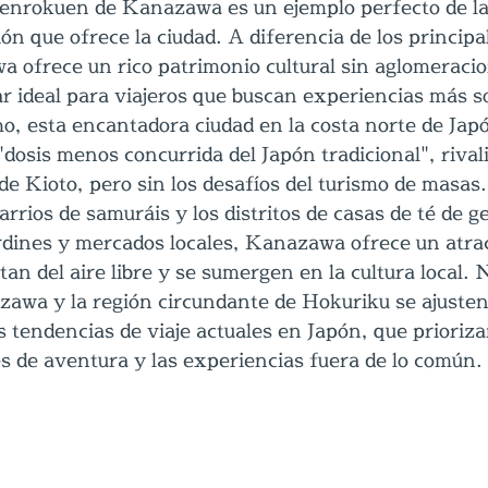
 Kenrokuen de Kanazawa es un ejemplo perfecto de la
ión que ofrece la ciudad. A diferencia de los principa
a ofrece un rico patrimonio cultural sin aglomeracion
ar ideal para viajeros que buscan experiencias más s
o, esta encantadora ciudad en la costa norte de Japó
dosis menos concurrida del Japón tradicional", rival
de Kioto, pero sin los desafíos del turismo de masas
rrios de samuráis y los distritos de casas de té de g
rdines y mercados locales, Kanazawa ofrece un atrac
tan del aire libre y se sumergen en la cultura local. 
awa y la región circundante de Hokuriku se ajusten
 tendencias de viaje actuales en Japón, que prioriza
jes de aventura y las experiencias fuera de lo común.