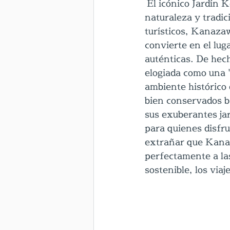
 El icónico Jardín
naturaleza y tradic
turísticos, Kanazaw
convierte en el lug
auténticas. De hech
elogiada como una "
ambiente histórico 
bien conservados ba
sus exuberantes ja
para quienes disfru
extrañar que Kanaz
perfectamente a las
sostenible, los via