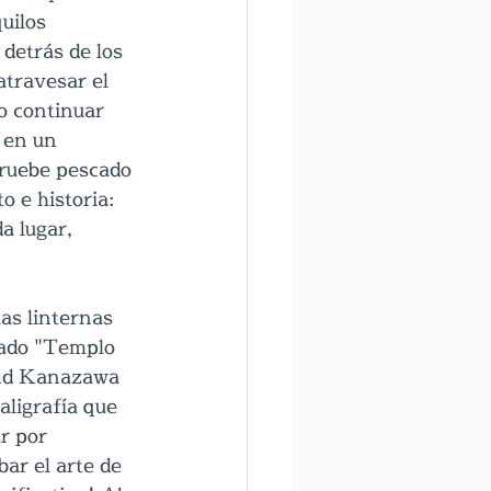
uilos 
detrás de los 
atravesar el 
o continuar 
 en un 
pruebe pescado 
 e historia: 
a lugar, 
as linternas 
mado "Templo 
ond Kanazawa 
aligrafía que 
r por 
ar el arte de 