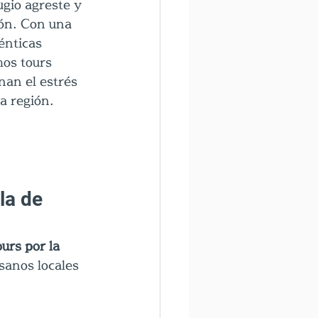
gio agreste y 
pón. Con una 
énticas 
os tours 
nan el estrés 
a región.
la de 
ours por la 
sanos locales 