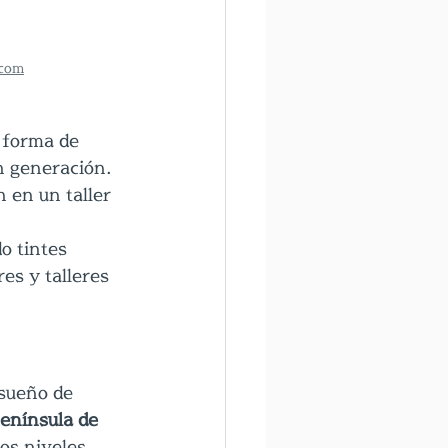
com
 forma de 
n generación.
 en un taller 
o tintes 
es y talleres 
sueño de 
península de 
os niveles.