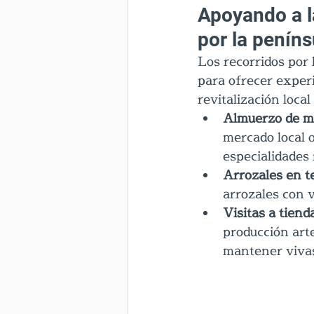
Apoyando a l
por la penín
Los recorridos por 
para ofrecer experi
revitalización loca
Almuerzo de ma
mercado local 
especialidades 
Arrozales en t
arrozales con v
Visitas a tiend
producción art
mantener vivas