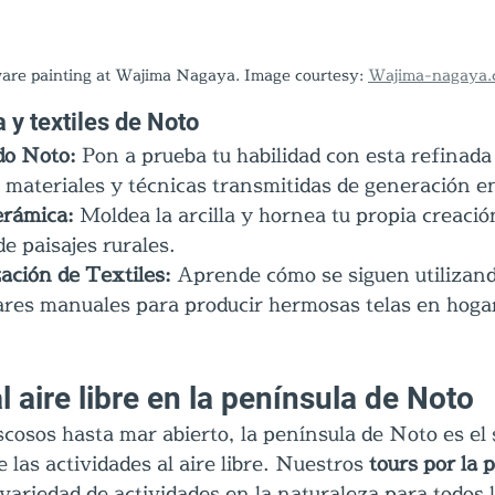
are painting at Wajima Nagaya. Image courtesy: 
Wajima-nagaya.
 y textiles de Noto
do Noto:
 Pon a prueba tu habilidad con esta refinada
o materiales y técnicas transmitidas de generación e
rámica: 
Moldea la arcilla y hornea tu propia creación
de paisajes rurales.
zación de Textiles:
 Aprende cómo se siguen utilizand
ares manuales para producir hermosas telas en hogar
l aire libre en la península de Noto
cosos hasta mar abierto, la península de Noto es el 
 las actividades al aire libre. Nuestros 
tours por la 
variedad de actividades en la naturaleza para todos l