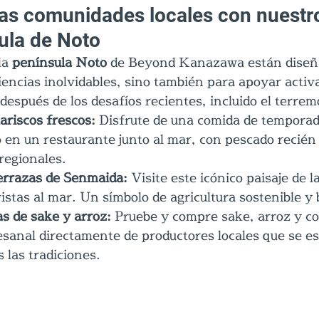
as comunidades locales con nuestro
sula de Noto
la 
península Noto
 de Beyond Kanazawa están diseña
encias inolvidables, sino también para apoyar activ
l después de los desafíos recientes, incluido el terre
riscos frescos: 
Disfrute de una comida de temporad
o en un restaurante junto al mar, con pescado recién
regionales.
errazas de Senmaida:
 Visite este icónico paisaje de 
istas al mar. Un símbolo de agricultura sostenible y b
as de sake y arroz:
 Pruebe y compre sake, arroz y c
esanal directamente de productores locales que se e
 las tradiciones.