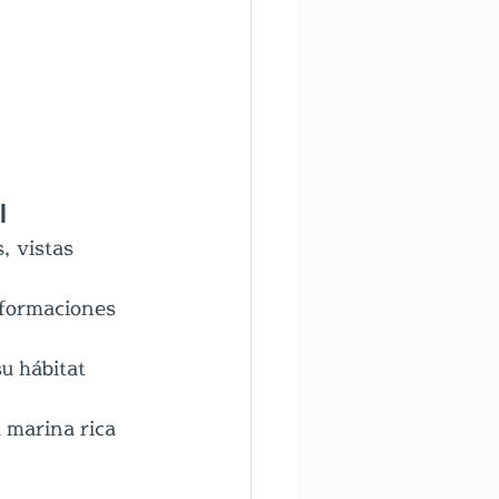
l
, vistas 
 formaciones 
u hábitat 
 marina rica 
.