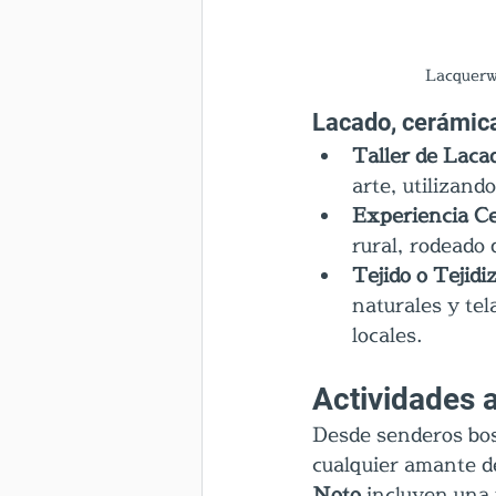
Lacquerw
Lacado, cerámica
Taller de Laca
arte, utilizand
Experiencia Ce
rural, rodeado 
Tejido o Tejidi
naturales y tel
locales.
Actividades a
Desde senderos bos
cualquier amante de
Noto
 incluyen una 