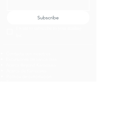
Subscribe
I want to subscribe to your mailing 
list.
Contacta con nosotros
Excursiones de varios días
Acerca Beyond Kanazawa
Acerca de Kanazawa
Política de cancelación
​Tours
Las 10 mejores actividades
Noticias
Comida
Planificar un viaje
Actividades
Empleos
Obtenga un itinerario personalizado